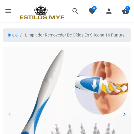
0
0
menu
search
favorite
person
shopping_basket
Inicio
Limpiador Removedor De Oídos En Silicona 16 Puntas
keyboard_arrow_left
keyboard_arrow_right
Anterior
Sigui