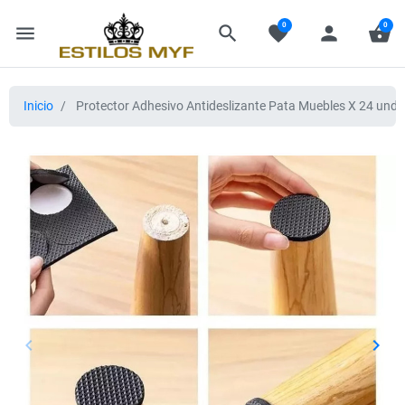
0
0
menu
search
favorite
person
shopping_basket
Inicio
Protector Adhesivo Antideslizante Pata Muebles X 24 und
keyboard_arrow_left
keyboard_arrow_right
Anterior
Sigui