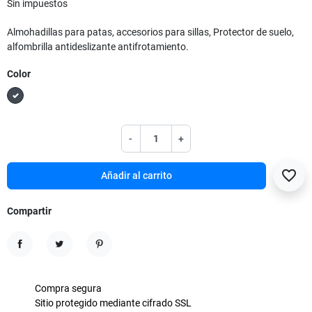
Sin impuestos
Almohadillas para patas, accesorios para sillas, Protector de suelo,
alfombrilla antideslizante antifrotamiento.
Color
Negro
-
+
favorite_border
Añadir al carrito
Compartir
Compartir
Tuitear
Pinterest
Compra segura
Sitio protegido mediante cifrado SSL