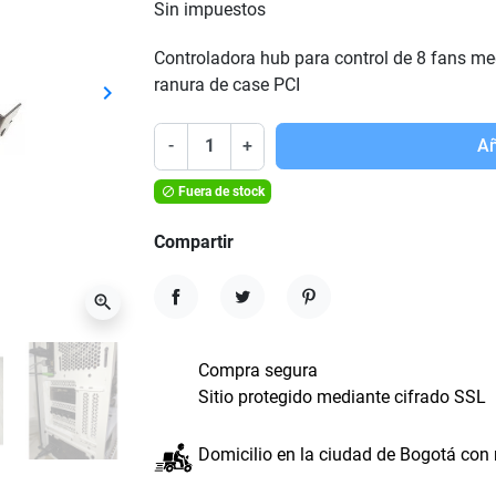
Sin impuestos
Controladora hub para control de 8 fans me
ranura de case PCI
keyboard_arrow_right
Siguiente
-
+
Añ
Fuera de stock

Compartir
zoom_in
Compartir
Tuitear
Pinterest
Compra segura
Sitio protegido mediante cifrado SSL
Domicilio en la ciudad de Bogotá con