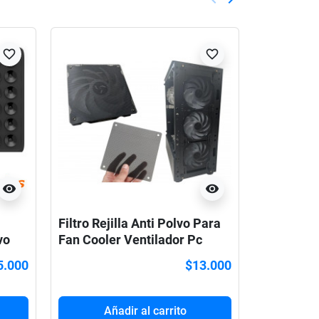
Anterior
Siguiente
favorite_border
favorite_border
visibility
visibility
Filtro Rejilla Anti Polvo Para
Switch In
vo
Fan Cooler Ventilador Pc
KAILH 60m
Compatib
5.000
$13.000
Añadir al carrito
Añ