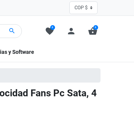
0
0
favorite
person
shopping_basket
search
ias y Software
ocidad Fans Pc Sata, 4