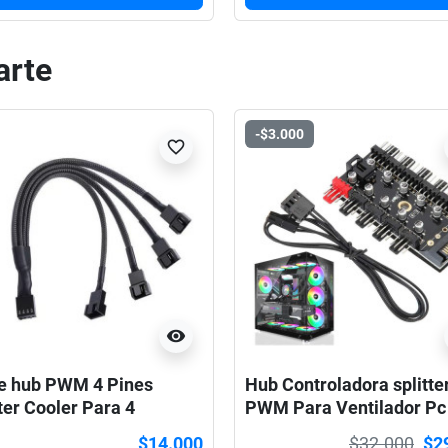
arte
-$3.000
favorite_border
visibility
e hub PWM 4 Pines
Hub Controladora splitte
ter Cooler Para 4
PWM Para Ventilador Pc
iladores
Salidas
$14.000
$32.000
$2