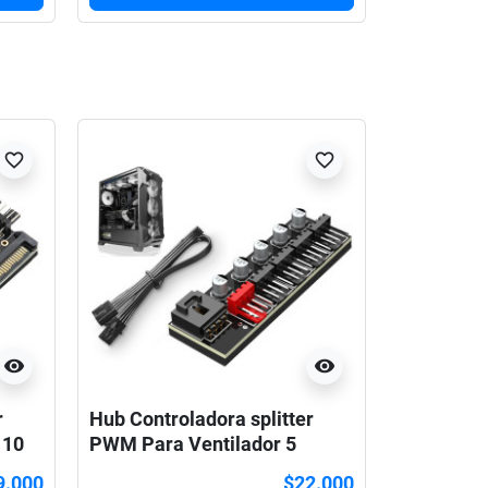
favorite_border
favorite_border
visibility
visibility
r
Hub Controladora splitter
 10
PWM Para Ventilador 5
Salidas
9.000
$22.000