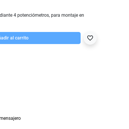
diante 4 potenciómetros, para montaje en
favorite_border
adir al carrito
 mensajero