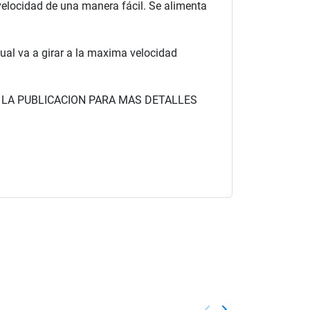
velocidad de una manera fácil. Se alimenta
ual va a girar a la maxima velocidad
DEO EN LA PUBLICACION PARA MAS DETALLES
keyboard_arrow_left
keyboard_arrow_right