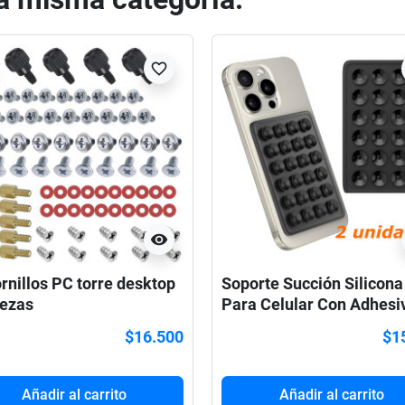
favorite_border
visibility
ornillos PC torre desktop
Soporte Succión Silicona
iezas
Para Celular Con Adhesi
$16.500
$1
Añadir al carrito
Añadir al carrito