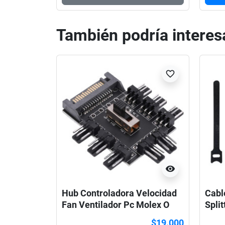
También podría interes
favorite_border
visibility
Hub Controladora Velocidad
Cabl
Fan Ventilador Pc Molex O
Split
Sata
Vent
$19.000