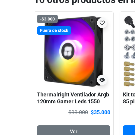
-$3.000
favorite_border
Fuera de stock
visibility
Thermalright Ventilador Argb
Kit t
120mm Gamer Leds 1550
85 p
RPM
$38.000
$35.000
Ver