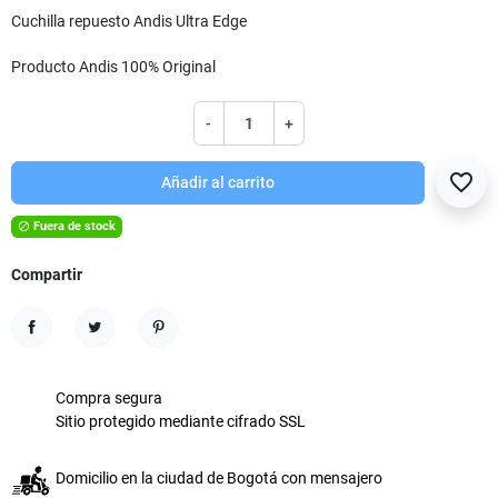
Cuchilla repuesto Andis Ultra Edge
Producto Andis 100% Original
-
+
favorite_border
Añadir al carrito
Fuera de stock

Compartir
Compartir
Tuitear
Pinterest
Compra segura
Sitio protegido mediante cifrado SSL
Domicilio en la ciudad de Bogotá con mensajero