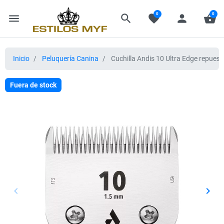
0
0
menu
search
favorite
person
shopping_basket
Inicio
Peluquería Canina
Cuchilla Andis 10 Ultra Edge repuest
Fuera de stock
keyboard_arrow_left
keyboard_arrow_right
Anterior
Sigui