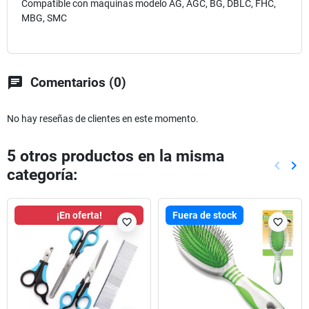
Compatible con maquinas modelo AG, AGC, BG, DBLC, FHC,
MBG, SMC
chat
Comentarios (0)
No hay reseñas de clientes en este momento.
5 otros productos en la misma
keyboard_arrow_left
keyboard_arrow_right
categoría:
Anterio
Sig
¡En oferta!
Fuera de stock
favorite_border
favorite_border