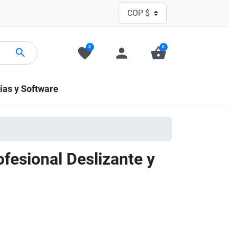
0
0
favorite
person
shopping_basket
search
ias y Software
ofesional Deslizante y