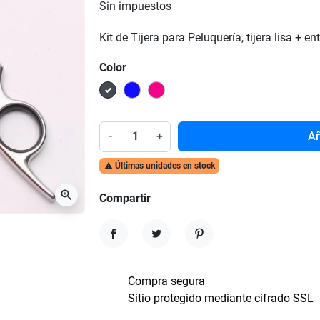
Sin impuestos
Kit de Tijera para Peluquería, tijera lisa + 
Color
Negro
Azul
Rosa Pink
-
+
Añ
Últimas unidades en stock

zoom_in
Compartir
Compartir
Tuitear
Pinterest
Compra segura
Sitio protegido mediante cifrado SSL