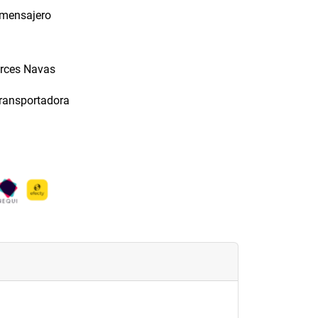
 mensajero
arces Navas
transportadora