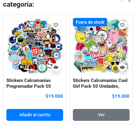
keyboard_arrow_left
keyboard_arrow_right
categoría:
Anterio
Sig
Fuera de stock
favorite_border
favorite_border
visibility
visibility
Stickers Calcomanias
Stickers Calcomanías Cool
Programador Pack 50
Girl Pack 50 Unidades,
Unidades, Geek
Niñas pack 2
$19.000
$19.000
Añadir al carrito
Ver