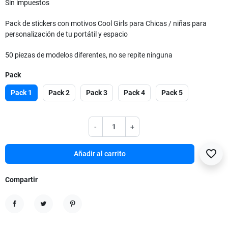
Sin impuestos
Pack de stickers con motivos Cool Girls para Chicas / niñas para
personalización de tu portátil y espacio
50 piezas de modelos diferentes, no se repite ninguna
Pack
Pack 1
Pack 2
Pack 3
Pack 4
Pack 5
-
+
favorite_border
Añadir al carrito
Compartir
Compartir
Tuitear
Pinterest