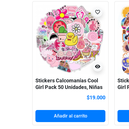
favorite_border
visibility
Stickers Calcomanías Cool
Stic
Girl Pack 50 Unidades, Niñas
Girl
pack 3
pack
$19.000
Añadir al carrito