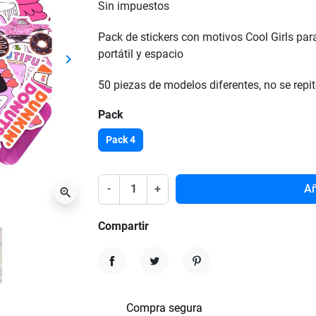
Sin impuestos
Pack de stickers con motivos Cool Girls par
portátil y espacio
keyboard_arrow_right
Siguiente
50 piezas de modelos diferentes, no se repi
Pack
Pack 4
-
+
Añ
zoom_in
Compartir
Compartir
Tuitear
Pinterest
Compra segura