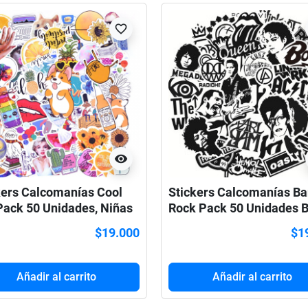
favorite_border
visibility
kers Calcomanías Cool
Stickers Calcomanías B
 Pack 50 Unidades, Niñas
Rock Pack 50 Unidades 
 5
$19.000
$1
Añadir al carrito
Añadir al carrito