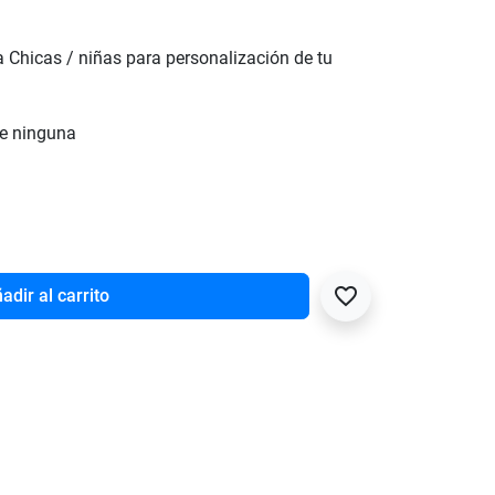
a Chicas / niñas para personalización de tu
te ninguna
favorite_border
adir al carrito