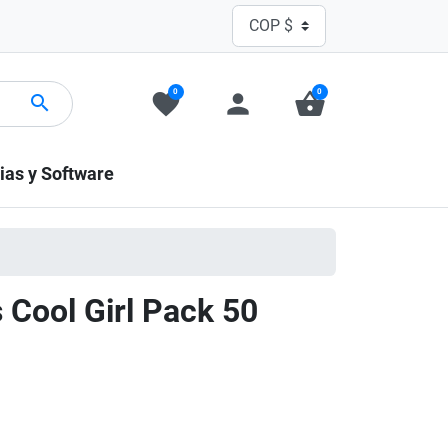
0
0
favorite
person
shopping_basket
search
ias y Software
 Cool Girl Pack 50