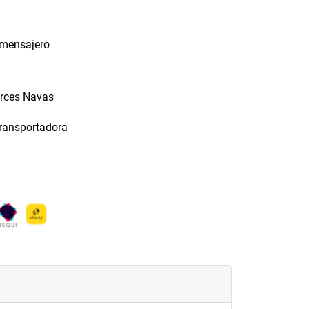
 mensajero
arces Navas
transportadora