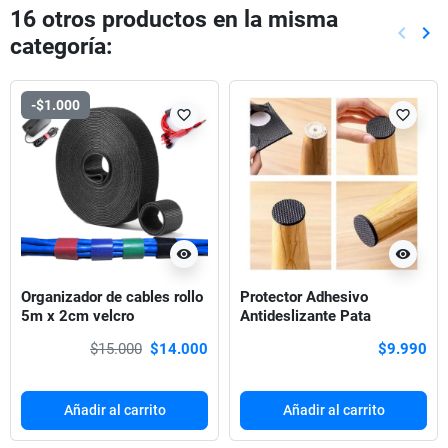
16 otros productos en la misma
keyboard_arrow_left
keyboard_arrow_right
categoría:
Anterio
Sig
-$1.000
favorite_border
favorite_border
visibility
visibility
Organizador de cables rollo
Protector Adhesivo
5m x 2cm velcro
Antideslizante Pata
reutilizable
Muebles X 24 und
$15.000
$14.000
$9.990
Añadir al carrito
Añadir al carrito