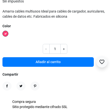
Sin impuestos
Amarra cables multiusos Ideal para cables de cargador, auriculares,
cables de datos etc. Fabricados en silicona
Color
Multicolor
-
+
favorite_border
Añadir al carrito
Compartir
Compartir
Tuitear
Pinterest
Compra segura
Sitio protegido mediante cifrado SSL