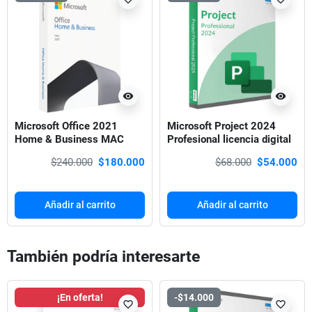
visibility
visibility
Microsoft Office 2021
Microsoft Project 2024
Home & Business MAC
Profesional licencia digital
$240.000
$180.000
$68.000
$54.000
Añadir al carrito
Añadir al carrito
También podría interesarte
¡En oferta!
-$14.000
favorite_border
favorite_border