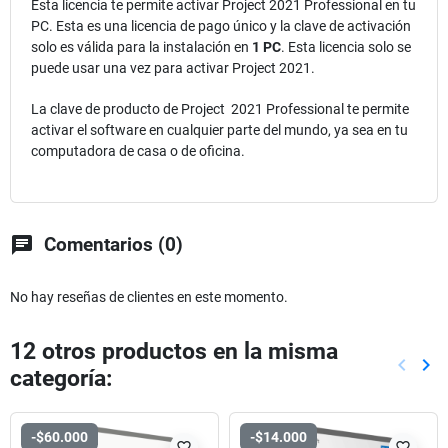
Esta licencia te permite activar Project 2021 Professional en tu
PC. Esta es una licencia de pago único y la clave de activación
solo es válida para la instalación en
1 PC
. Esta licencia solo se
puede usar una vez para activar Project 2021.
La clave de producto de Project 2021 Professional te permite
activar el software en cualquier parte del mundo, ya sea en tu
computadora de casa o de oficina.
chat
Comentarios (0)
No hay reseñas de clientes en este momento.
12 otros productos en la misma
keyboard_arrow_left
keyboard_arrow_right
categoría:
Anterio
Sig
-$60.000
-$14.000
favorite_border
favorite_border