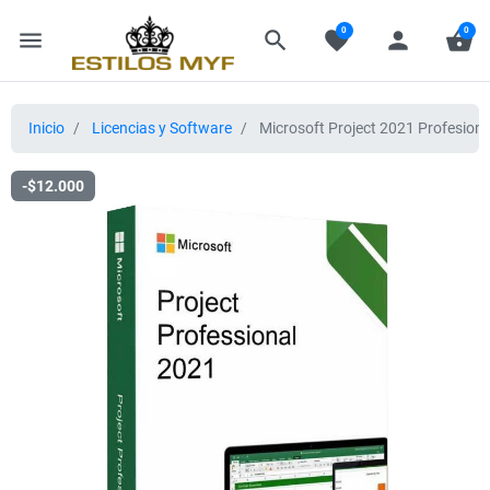
0
0
menu
search
favorite
person
shopping_basket
Inicio
Licencias y Software
Microsoft Project 2021 Profesional 
-$12.000