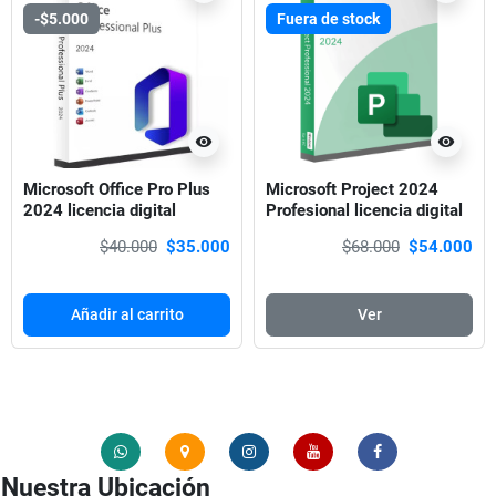
-$5.000
Fuera de stock
visibility
visibility
Microsoft Office Pro Plus
Microsoft Project 2024
2024 licencia digital
Profesional licencia digital
$40.000
$35.000
$68.000
$54.000
Añadir al carrito
Ver
Nuestra Ubicación