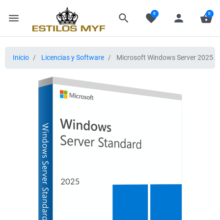
0
0
menu
search
favorite
person
shopping_basket
Inicio
Licencias y Software
Microsoft Windows Server 2025 S