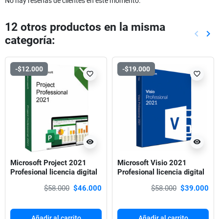
No hay reseñas de clientes en este momento.
12 otros productos en la misma
keyboard_arrow_left
keyboard_arrow_right
categoría:
Anterio
Sig
-$12.000
-$19.000
favorite_border
favorite_border
visibility
visibility
Microsoft Project 2021
Microsoft Visio 2021
Profesional licencia digital
Profesional licencia digital
$58.000
$46.000
$58.000
$39.000
Añadir al carrito
Añadir al carrito