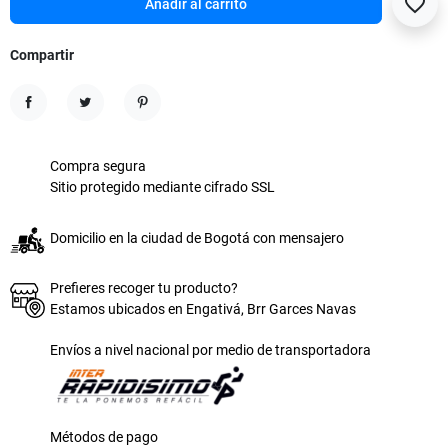
favorite_border
Añadir al carrito
Compartir
Compartir
Tuitear
Pinterest
Compra segura
Sitio protegido mediante cifrado SSL
Domicilio en la ciudad de Bogotá con mensajero
Prefieres recoger tu producto?
Estamos ubicados en Engativá, Brr Garces Navas
Envíos a nivel nacional por medio de transportadora
Métodos de pago